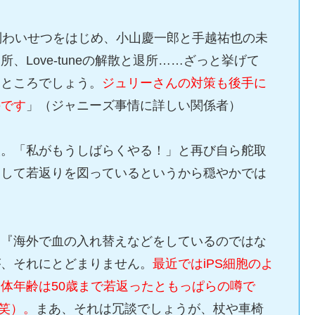
強制わいせつをはじめ、小山慶一郎と手越祐也の未
Love-tuneの解散と退所……ざっと挙げて
たところでしょう。
ジュリーさんの対策も後手に
のです
」（ジャニーズ事情に詳しい関係者）
換。「私がもうしばらくやる！」と再び自ら舵取
用して若返りを図っているというから穏やかでは
ら『海外で血の入れ替えなどをしているのではな
が、それにとどまりません。
最近ではiPS細胞のよ
体年齢は50歳まで若返ったともっぱらの噂で
（笑）。
まあ、それは冗談でしょうが、杖や車椅