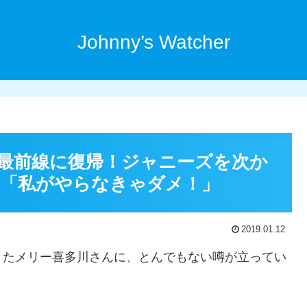
Johnny’s Watcher
最前線に復帰！ジャニーズを次か
「私がやらなきゃダメ！」
2019.01.12
きたメリー喜多川さんに、とんでもない噂が立ってい