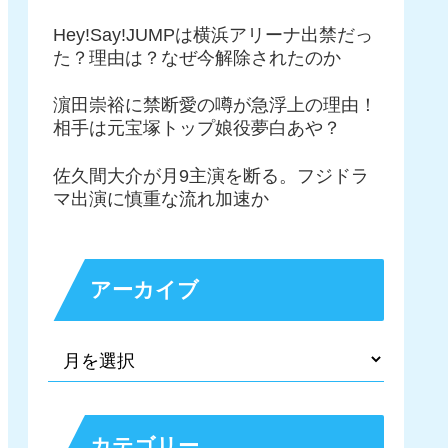
Hey!Say!JUMPは横浜アリーナ出禁だっ
た？理由は？なぜ今解除されたのか
濵田崇裕に禁断愛の噂が急浮上の理由！
相手は元宝塚トップ娘役夢白あや？
佐久間大介が月9主演を断る。フジドラ
マ出演に慎重な流れ加速か
アーカイブ
カテゴリー