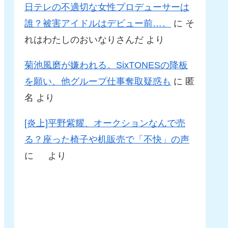
日テレの不適切な女性プロデューサーは
誰？被害アイドルはデビュー前…。
に
そ
れはわたしのおいなりさんだ
より
菊池風磨が嫌われる。SixTONESの降板
を願い、他グループ仕事奪取疑惑も
に
匿
名
より
[炎上]平野紫耀、オークションなんで売
る？座った椅子や机販売で「不快」の声
に
より