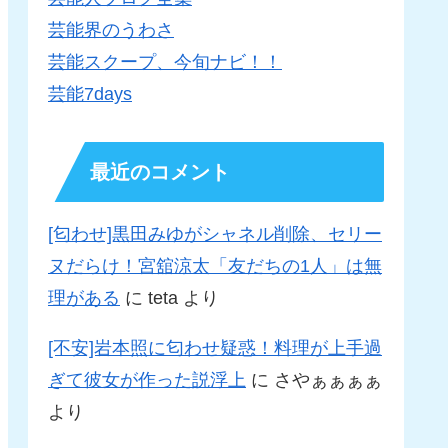
芸能界のうわさ
芸能スクープ、今旬ナビ！！
芸能7days
最近のコメント
[匂わせ]黒田みゆがシャネル削除、セリー
ヌだらけ！宮舘涼太「友だちの1人」は無
理がある
に
teta
より
[不安]岩本照に匂わせ疑惑！料理が上手過
ぎて彼女が作った説浮上
に
さやぁぁぁぁ
より