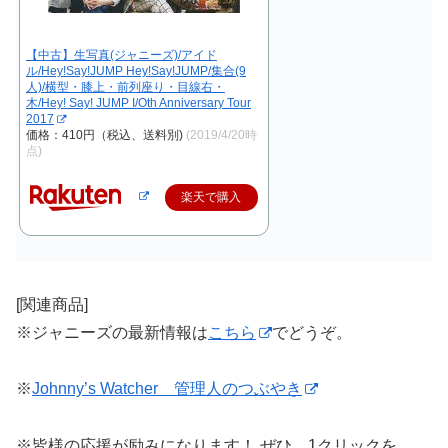
【中古】生写真(ジャニーズ)/アイド
ル/Hey!Say!JUMP Hey!Say!JUMP/集合(9
人)/横型・膝上・前列座り・目線右・
木/Hey! Say! JUMP I/Oth Anniversary Tour
2017
価格：410円（税込、送料別)
(2019/4/20時
点)
楽天で購入
[関連商品]
※ジャニーズの最新情報は
こちら
でどうぞ。
※
Johnny’s Watcher 管理人のつぶやき
※皆様の応援が励みになります！ ぜひ、1クリックを…