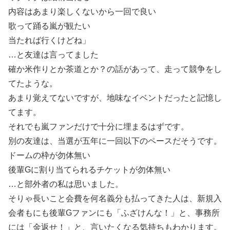
内容はあまり楽しくないから一回で良い
歌って踊る嵐が観たい
当たれば行くけどね」
…と友達は言ってました
確か米作りとか茶道とか？の話があって、走って競争をし
てたような。
あまり覚えてないですが、地味なイベントだったと記憶し
てます。
それでも嵐ファンだけで十分に埋まるはずです。
別の友達は、当選が五年に一回以下のペースだそうです。
ドームの枠が勿体無い
後輩Gに割り当てられるチケットが勿体無い
…と部外者の私は思いました。
そりゃ長いこと会費を何名義分も払ってきた人は、新規入
会者もにも後輩Gファンにも「ふざけんな！」と、事務所
には「金返せ！」と、言いたくなる気持ちもわかります。