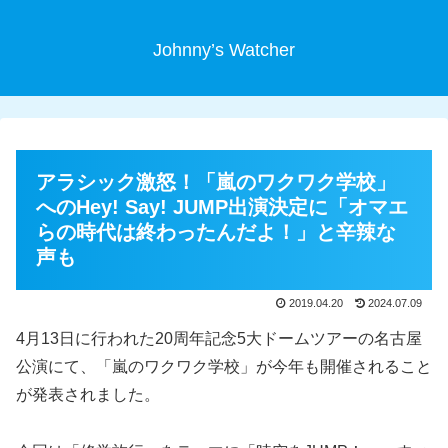
Johnny’s Watcher
アラシック激怒！「嵐のワクワク学校」
へのHey! Say! JUMP出演決定に「オマエ
らの時代は終わったんだよ！」と辛辣な
声も
2019.04.20
2024.07.09
4月13日に行われた20周年記念5大ドームツアーの名古屋
公演にて、「嵐のワクワク学校」が今年も開催されること
が発表されました。