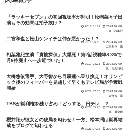
「ラッキーセブン」の初回視聴率が判明！松嶋菜々子出
演もその効果は拍子抜け？
2012.01.17
2024.07.09
嵐
松本潤
二宮和也と松山ケンイチは仲が悪かった！？
2011.05.10
2024.07.09
二宮和也
嵐
相葉雅紀主演「貴族探偵」大爆死！第2話視聴率8.3%で
月9枠廃止へ一歩近づいた！
2017.04.25
2024.07.09
嵐
相葉雅紀
大橋悠依選手、大野智から目黒蓮へ乗り換え！オリンピ
ック後のフィーバーを見越して早くもテレビ局が争奪戦
開始
2021.07.30
2024.07.09
大野智
嵐
TBSが嵐利権を独り占め！どうする、日テレ…？
2024.05.25
2024.07.09
嵐
嵐全般
櫻井翔が彼女との破局を匂わせ！一方、松本潤は嵐再結
成をブログで匂わせる
2021.07.03
2024.07.09