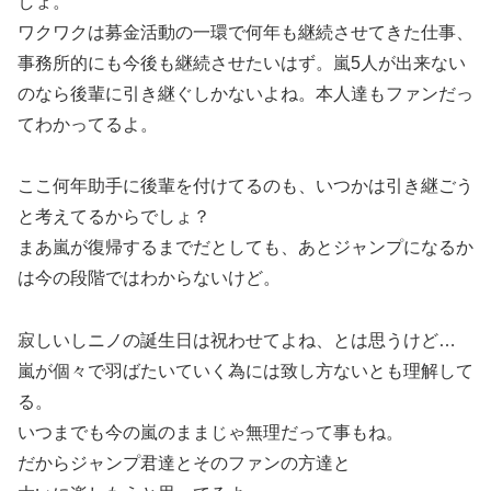
しょ。
ワクワクは募金活動の一環で何年も継続させてきた仕事、
事務所的にも今後も継続させたいはず。嵐5人が出来ない
のなら後輩に引き継ぐしかないよね。本人達もファンだっ
てわかってるよ。
ここ何年助手に後輩を付けてるのも、いつかは引き継ごう
と考えてるからでしょ？
まあ嵐が復帰するまでだとしても、あとジャンプになるか
は今の段階ではわからないけど。
寂しいしニノの誕生日は祝わせてよね、とは思うけど…
嵐が個々で羽ばたいていく為には致し方ないとも理解して
る。
いつまでも今の嵐のままじゃ無理だって事もね。
だからジャンプ君達とそのファンの方達と