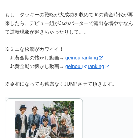
もし、タッキーの戦略が大成功を収めてJr.の黄金時代が再
来したら、デビュー組がJr.のバーターで露出を増やすなん
て逆転現象が起きちゃったりして。。
※ミニな松潤がカワイイ！
Jr.黄金期の懐かし動画→
geinou ranking
Jr.黄金期の懐かし動画→
geinou
ranking
※令和になっても遠慮なくJUMPさせて頂きます。