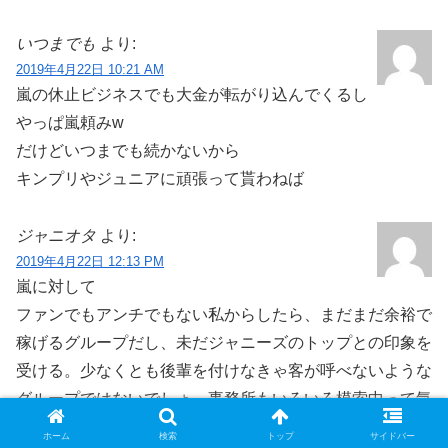
いつまでも
より:
2019年4月22日 10:21 AM
嵐の休止ビジネスでも大金が転がり込んでくるし
やっぱ嵐頼みw
だけどいつまでも続かないから
キンプリやジュニアに頑張って貰わねば
ジャニオタ
より:
2019年4月22日 12:13 PM
嵐に対して
ファンでもアンチでもない私からしたら、まだまだ余裕で
稼げるグループだし、未だジャニーズのトップとの印象を
受ける。少なくとも後輩を付けなきゃ客が呼べないような
グループではないでしょ。事務所もいろいろ模索中って気
がする。まだまだ人気真っ只中にいる嵐が、ここで一旦活
ホーム
検索
トップ
サイドバー