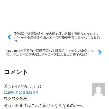
TOKIO「鉄腕DASH」が内部崩壊の危機！過酷なロケにメン
バーから不満爆発＆国分太一の本格参戦でつまらなくなる恐
れ
Love-tuneが実質的な活動再開へ！新番組「イケダンMAX」へ
のレギュラー出演決定はジャニーズによる圧力終了の証か
コメント
寂しいけども…
より:
2019年4月20日 8:53 PM
ワクワク学校、
そうか休止後はこれも嵐じゃなくなるのかー。