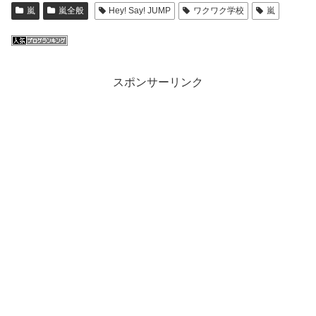
嵐
嵐全般
Hey! Say! JUMP
ワクワク学校
嵐
スポンサーリンク