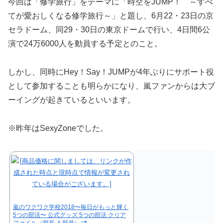
今回は「修学旅行」をテーマに「時空をJUMP！ ～すべ
てが愛おしくなる修学旅行～」と題し、6月22・23日の京
セラドーム、同29・30日の東京ドームで行い、4日間6公
演で24万6000人を動員する予定とのこと。
しかし、同時にHey！Say！JUMPが4年ぶりにサポート役
として参加することも明らかになり、嵐ファンからは大ブ
ーイングが起きているといいます。
※昨年はSexyZoneでした。
嵐のワクワク学校2018〜毎日がもっと輝く
5つの部活〜 公式グッズ 5つの部活 クリア
ファイル（部長 ＆部員）