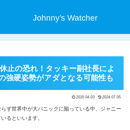
Johnny’s Watcher
休止の恐れ！タッキー副社長によ
の強硬姿勢がアダとなる可能性も
2020.04.03
2024.07.05
ならず世界中が大パニックに陥っている中、ジャニー
ているといいます。