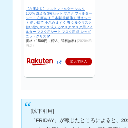
【在庫あり】マスクフィルター シルク
100％ 洗える 3枚セット マスク フィルター
シート 在庫あり 日本製 抗菌 取り替えシー
ト 使い捨て 小さめ ますく 布 シルクマスク
使い捨てマスク 洗えるマスク マスク用フィ
ルター マスク用シート マスク用 銀 レッグ
ニットクリス
価格：1500円（税込、送料無料)
(2020/4/3
時点)
楽天で購入
[以下引用]
『FRIDAY』が報じたところによると、