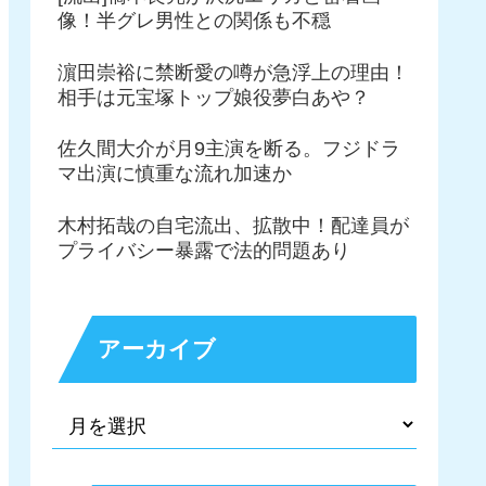
像！半グレ男性との関係も不穏
濵田崇裕に禁断愛の噂が急浮上の理由！
相手は元宝塚トップ娘役夢白あや？
佐久間大介が月9主演を断る。フジドラ
マ出演に慎重な流れ加速か
木村拓哉の自宅流出、拡散中！配達員が
プライバシー暴露で法的問題あり
アーカイブ