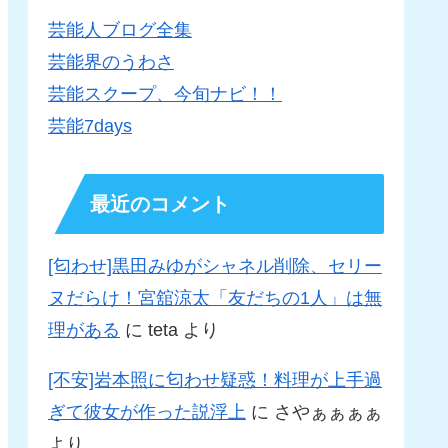
芸能人ブログ全集
芸能界のうわさ
芸能スクープ、今旬ナビ！！
芸能7days
最近のコメント
[匂わせ]黒田みゆがシャネル削除、セリー
ヌだらけ！宮舘涼太「友だちの1人」は無
理がある
に
teta
より
[不安]岩本照に匂わせ疑惑！料理が上手過
ぎて彼女が作った説浮上
に
さやぁぁぁぁ
より