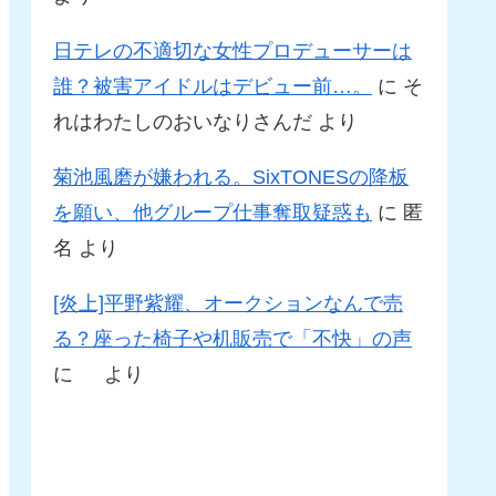
日テレの不適切な女性プロデューサーは
誰？被害アイドルはデビュー前…。
に
そ
れはわたしのおいなりさんだ
より
菊池風磨が嫌われる。SixTONESの降板
を願い、他グループ仕事奪取疑惑も
に
匿
名
より
[炎上]平野紫耀、オークションなんで売
る？座った椅子や机販売で「不快」の声
に
より