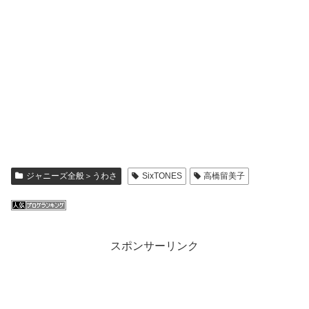
ジャニーズ全般＞うわさ
SixTONES
高橋留美子
スポンサーリンク