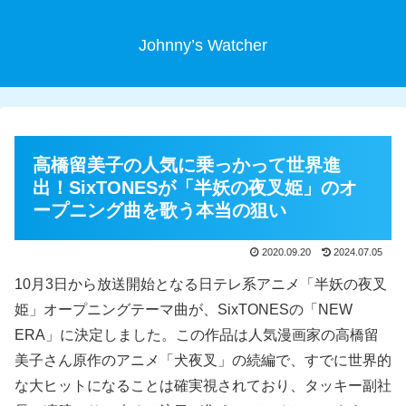
Johnny’s Watcher
高橋留美子の人気に乗っかって世界進
出！SixTONESが「半妖の夜叉姫」のオ
ープニング曲を歌う本当の狙い
2020.09.20
2024.07.05
10月3日から放送開始となる日テレ系アニメ「半妖の夜叉
姫」オープニングテーマ曲が、SixTONESの「NEW
ERA」に決定しました。この作品は人気漫画家の高橋留
美子さん原作のアニメ「犬夜叉」の続編で、すでに世界的
な大ヒットになることは確実視されており、タッキー副社