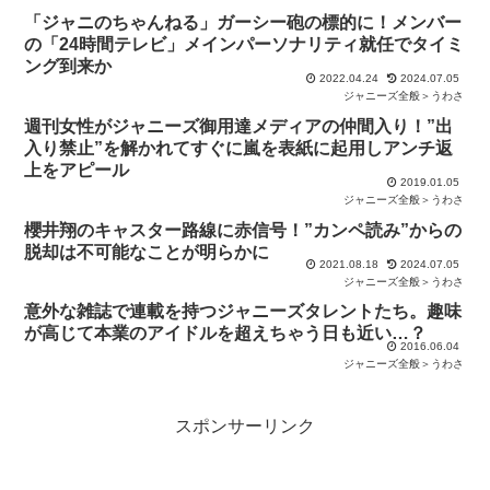
「ジャニのちゃんねる」ガーシー砲の標的に！メンバー
の「24時間テレビ」メインパーソナリティ就任でタイミ
ング到来か
2022.04.24
2024.07.05
ジャニーズ全般＞うわさ
週刊女性がジャニーズ御用達メディアの仲間入り！”出
入り禁止”を解かれてすぐに嵐を表紙に起用しアンチ返
上をアピール
2019.01.05
ジャニーズ全般＞うわさ
櫻井翔のキャスター路線に赤信号！”カンペ読み”からの
脱却は不可能なことが明らかに
2021.08.18
2024.07.05
ジャニーズ全般＞うわさ
意外な雑誌で連載を持つジャニーズタレントたち。趣味
が高じて本業のアイドルを超えちゃう日も近い…？
2016.06.04
ジャニーズ全般＞うわさ
スポンサーリンク