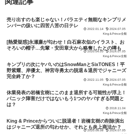
関連記事
売り出すのも楽じゃない！バラエティ無能なキンプリメ
ンバーの扱いに四苦八苦の日テレ
2022.01.14
2024.07.05
King＆Prince全般
[熱愛疑惑]永瀬廉が匂わせ！白石麻衣似のイラスト、お
そろいの帽子…先輩・安田章大から略奪したとの噂も
2020.04.05
2024.07.05
King＆Prince全般
キンプリの次にヤバいのはSnowManとSixTONES！平
野紫耀、岸優太、神宮寺勇太の脱退＆退所でジャニーズ
完全終了か？
2022.11.05
2024.07.05
King＆Prince全般
休業発表の岩橋玄樹にこのまま退所する可能性が浮上！
パニック障害だけではないもう1つのヤバすぎる問題と
は？
2018.11.04
King＆Prince全般
King & Princeからついに脱退者！岩橋玄樹の削除演出
はジャニーズ退所の匂わせか、それとも炎上商法か？
2020.08.08
2024.07.05