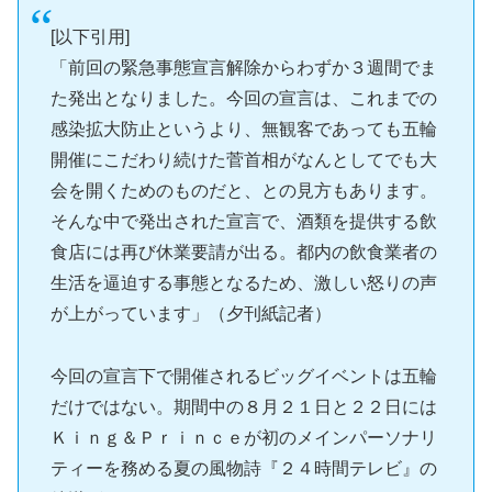
[以下引用]
「前回の緊急事態宣言解除からわずか３週間でま
た発出となりました。今回の宣言は、これまでの
感染拡大防止というより、無観客であっても五輪
開催にこだわり続けた菅首相がなんとしてでも大
会を開くためのものだと、との見方もあります。
そんな中で発出された宣言で、酒類を提供する飲
食店には再び休業要請が出る。都内の飲食業者の
生活を逼迫する事態となるため、激しい怒りの声
が上がっています」（夕刊紙記者）
今回の宣言下で開催されるビッグイベントは五輪
だけではない。期間中の８月２１日と２２日には
Ｋｉｎｇ＆Ｐｒｉｎｃｅが初のメインパーソナリ
ティーを務める夏の風物詩『２４時間テレビ』の