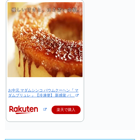
お中元 マダムシンコ バウムクーヘン『 マ
ダムブリュレ 』【冷凍便】 新感覚 バ…
楽天で購入