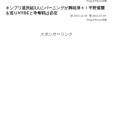
King＆Prince全般
キンプリ退所組3人にバーニングが興味津々！平野紫耀
を巡りHYBEと争奪戦は必至
2022.12.26
2024.07.05
King＆Prince全般
スポンサーリンク