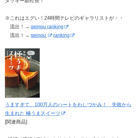
タッキー副社長！
※これはエグい！24時間テレビのギャラリストが・・
流出！→
geinou ranking
流出！→
geinou
ranking
うますぎて、100万人のハートをわしづかみ！ 失敗から
生まれた 極うまスイーツ
[関連商品]