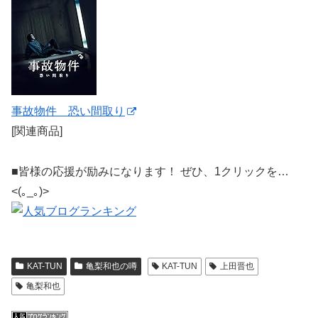
事故物件 恐い間取り
[関連商品]
■皆様の応援が励みになります！ ぜひ、1クリックを…
<(｡_｡)>
KAT-TUN
亀梨和也の噂
KAT-TUN
上田晋也
亀梨和也