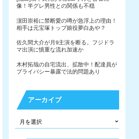
像！半グレ男性との関係も不穏
濵田崇裕に禁断愛の噂が急浮上の理由！
相手は元宝塚トップ娘役夢白あや？
佐久間大介が月9主演を断る。フジドラ
マ出演に慎重な流れ加速か
木村拓哉の自宅流出、拡散中！配達員が
プライバシー暴露で法的問題あり
アーカイブ