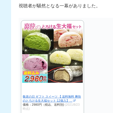
視聴者が騒然となる一幕がありました。
敬老の日 ギフト スイーツ 【 送料無料 爽快
のとろける生大福セット 12個入】…
価格：2980円（税込、送料別)
(2021/8/23
時点)