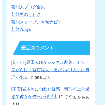
芸能人ブログ全集
芸能界のうわさ
芸能スクープ、今旬ナビ！！
芸能7days
最近のコメント
[匂わせ]黒田みゆがシャネル削除、セリー
ヌだらけ！宮舘涼太「友だちの1人」は無
理がある
に
teta
より
[不安]岩本照に匂わせ疑惑！料理が上手過
ぎて彼女が作った説浮上
に
さやぁぁぁぁ
より