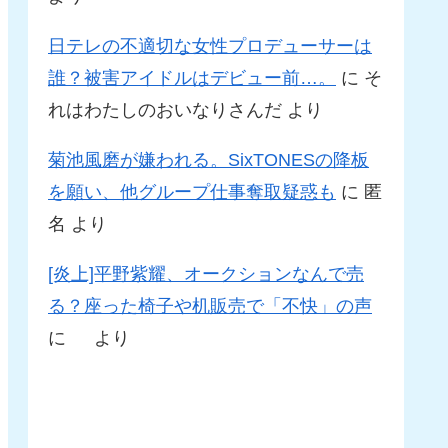
日テレの不適切な女性プロデューサーは
誰？被害アイドルはデビュー前…。
に
そ
れはわたしのおいなりさんだ
より
菊池風磨が嫌われる。SixTONESの降板
を願い、他グループ仕事奪取疑惑も
に
匿
名
より
[炎上]平野紫耀、オークションなんで売
る？座った椅子や机販売で「不快」の声
に
より