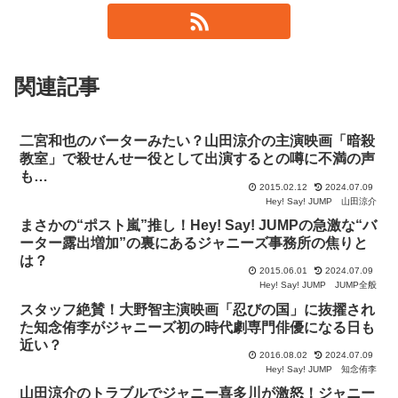
関連記事
二宮和也のバーターみたい？山田涼介の主演映画「暗殺
教室」で殺せんせー役として出演するとの噂に不満の声
も…
2015.02.12
2024.07.09
Hey! Say! JUMP
山田涼介
まさかの“ポスト嵐”推し！Hey! Say! JUMPの急激な“バ
ーター露出増加”の裏にあるジャニーズ事務所の焦りと
は？
2015.06.01
2024.07.09
Hey! Say! JUMP
JUMP全般
スタッフ絶賛！大野智主演映画「忍びの国」に抜擢され
た知念侑李がジャニーズ初の時代劇専門俳優になる日も
近い？
2016.08.02
2024.07.09
Hey! Say! JUMP
知念侑李
山田涼介のトラブルでジャニー喜多川が激怒！ジャニー