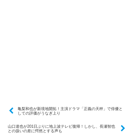
亀梨和也が新境地開拓！主演ドラマ「正義の天秤」で俳優と
しての評価がうなぎ上り
山口達也が201日ぶりに地上波テレビ復帰！しかし、長瀬智也
との扱いの差に愕然とする声も