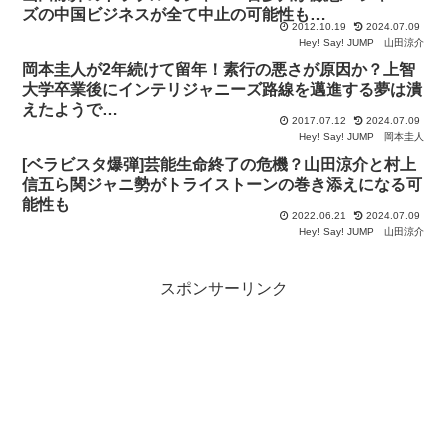
ズの中国ビジネスが全て中止の可能性も…
2012.10.19
2024.07.09
Hey! Say! JUMP
山田涼介
岡本圭人が2年続けて留年！素行の悪さが原因か？上智
大学卒業後にインテリジャニーズ路線を邁進する夢は潰
えたようで…
2017.07.12
2024.07.09
Hey! Say! JUMP
岡本圭人
[ベラビスタ爆弾]芸能生命終了の危機？山田涼介と村上
信五ら関ジャニ勢がトライストーンの巻き添えになる可
能性も
2022.06.21
2024.07.09
Hey! Say! JUMP
山田涼介
スポンサーリンク