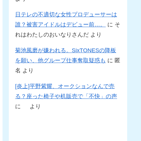
日テレの不適切な女性プロデューサーは
誰？被害アイドルはデビュー前…。
に
そ
れはわたしのおいなりさんだ
より
菊池風磨が嫌われる。SixTONESの降板
を願い、他グループ仕事奪取疑惑も
に
匿
名
より
[炎上]平野紫耀、オークションなんで売
る？座った椅子や机販売で「不快」の声
に
より