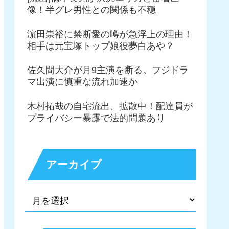
像！半グレ男性との関係も不穏
濵田崇裕に禁断愛の噂が急浮上の理由！
相手は元宝塚トップ娘役夢白あや？
佐久間大介が月9主演を断る。フジドラ
マ出演に慎重な流れ加速か
木村拓哉の自宅流出、拡散中！配達員が
プライバシー暴露で法的問題あり
アーカイブ