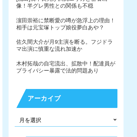
像！半グレ男性との関係も不穏
濵田崇裕に禁断愛の噂が急浮上の理由！
相手は元宝塚トップ娘役夢白あや？
佐久間大介が月9主演を断る。フジドラ
マ出演に慎重な流れ加速か
木村拓哉の自宅流出、拡散中！配達員が
プライバシー暴露で法的問題あり
アーカイブ