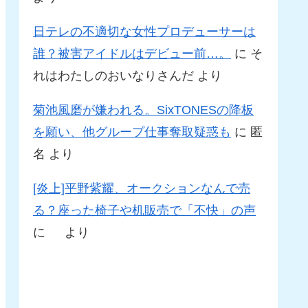
日テレの不適切な女性プロデューサーは
誰？被害アイドルはデビュー前…。
に
そ
れはわたしのおいなりさんだ
より
菊池風磨が嫌われる。SixTONESの降板
を願い、他グループ仕事奪取疑惑も
に
匿
名
より
[炎上]平野紫耀、オークションなんで売
る？座った椅子や机販売で「不快」の声
に
より