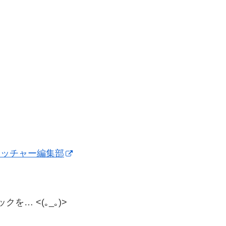
6ウォッチャー編集部
… <(｡_｡)>