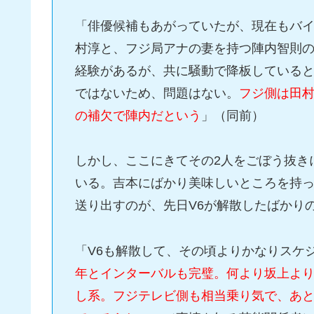
「俳優候補もあがっていたが、現在もバ
村淳と、フジ局アナの妻を持つ陣内智則の
経験があるが、共に騒動で降板している
ではないため、問題はない。
フジ側は田
の補欠で陣内だという
」（同前）
しかし、ここにきてその2人をごぼう抜き
いる。吉本にばかり美味しいところを持
送り出すのが、先日V6が解散したばかり
「V6も解散して、その頃よりかなりスケ
年とインターバルも完璧。何より坂上よ
し系。フジテレビ側も相当乗り気で、あ