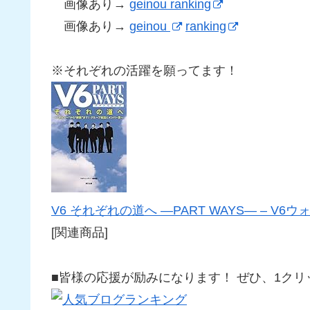
画像あり→
geinou ranking
画像あり→
geinou
ranking
※それぞれの活躍を願ってます！
V6 それぞれの道へ ―PART WAYS― – V
[関連商品]
■皆様の応援が励みになります！ ぜひ、1クリックを