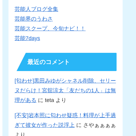
芸能人ブログ全集
芸能界のうわさ
芸能スクープ、今旬ナビ！！
芸能7days
最近のコメント
[匂わせ]黒田みゆがシャネル削除、セリー
ヌだらけ！宮舘涼太「友だちの1人」は無
理がある
に
teta
より
[不安]岩本照に匂わせ疑惑！料理が上手過
ぎて彼女が作った説浮上
に
さやぁぁぁぁ
より