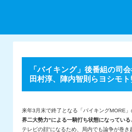
「バイキング」後番組の司会
田村淳、陣内智則らヨシモト
来年3月末で終了となる「バイキングMORE」
界二大勢力”による一騎打ち状態になっている
テレビの顔”になるため、局内でも論争が巻き