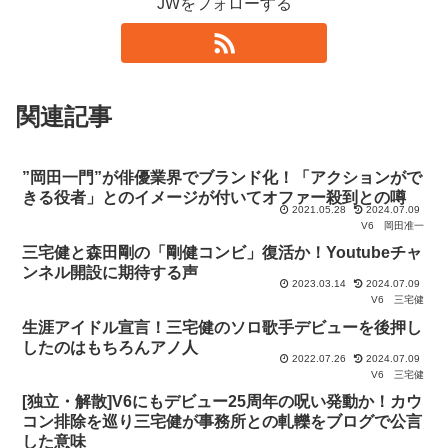
JWをフォローする
関連記事
”岡田一門”が俳優業界でブランド化！「アクションがで
きる役者」とのイメージが付いてオファー殺到との噂
2021.05.28
2024.07.09
V6
岡田准一
三宅健と森田剛の「剛健コンビ」復活か！Youtubeチャ
ンネル開設に期待する声
2023.03.14
2024.07.09
V6
三宅健
生涯アイドル宣言！三宅健のソロ歌手デビューを後押し
したのはもちろんアノ人
2022.07.26
2024.07.09
V6
三宅健
[独立・解散]V6にもデビュー25周年の呪い発動か！カウ
コン排除を巡り三宅健が事務所との軋轢をブログで公言
した意味