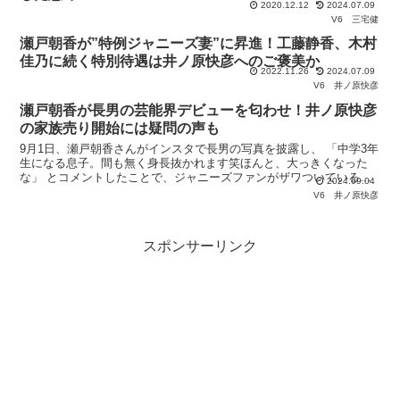
2020.12.12
2024.07.09
V6
三宅健
瀬戸朝香が”特例ジャニーズ妻”に昇進！工藤静香、木村
佳乃に続く特別待遇は井ノ原快彦へのご褒美か
2022.11.26
2024.07.09
V6
井ノ原快彦
瀬戸朝香が長男の芸能界デビューを匂わせ！井ノ原快彦
の家族売り開始には疑問の声も
9月1日、瀬戸朝香さんがインスタで長男の写真を披露し、 「中学3年
生になる息子。間も無く身長抜かれます笑ほんと、大っきくなった
な」 とコメントしたことで、ジャニーズファンがザワついていると
2024.09.04
か、いないとか・・ 瀬戸は2007年に井ノ原快彦と結
V6
井ノ原快彦
スポンサーリンク