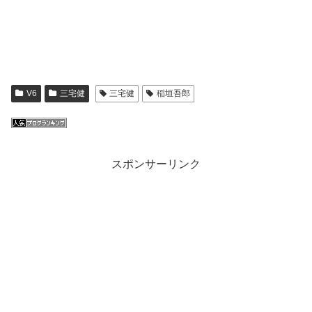
V6
三宅健
三宅健
稲垣吾郎
スポンサーリンク