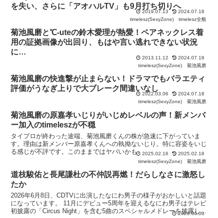
を失い、さらに「アオハルTV」も9月打ち切りへ
2019.07.13
2024.07.18
timelesz(SexyZone)
timelesz全般
菊池風磨と℃-uteの鈴木愛理が熱愛！ペアネックレス着
用の証拠画像が出回り、もはや言い逃れできない状況
に…
2013.11.12
2024.07.18
timelesz(SexyZone)
菊池風磨
菊池風磨の快進撃が止まらない！ドラマでもバラエティ
評価がうなぎ上りで大ブレーク間違いなし
2022.03.06
2024.07.18
timelesz(SexyZone)
菊池風磨
菊池風磨の原嘉孝いじりがいじめレベルの声！新メンバ
ー加入のtimeleszが不穏
タイプロが終わった途端、菊池風磨くんの株が急速に下がっていま
す。理由は新メンバー原嘉孝くんへの執拗ないじり。特に容姿をいじ
る感じが不評です。このままではヤバいかも
2025.02.16
2025.02.18
timelesz(SexyZone)
菊池風磨
道枝駿佑と長尾謙杜の不仲説再燃！だらしなさに激怒し
たか
2026年6月8日、CDTVに出演したなにわ男子の様子がおかしいと話題
になっています。 11月にデビュー5周年を迎えるなにわ男子はテレビ
初披露の「Circus Night」を含む5曲のスペシャルメドレーを披露しま
2026.06.09