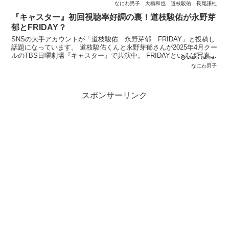
した。 元E-girls稲垣
なにわ男子
大橋和也
道枝駿佑
長尾謙杜
『キャスター』初回視聴率好調の裏！道枝駿佑が永野芽
郁とFRIDAY？
SNSの大手アカウントが「道枝駿佑 永野芽郁 FRIDAY」と投稿し
話題になっています。 道枝駿佑くんと永野芽郁さんが2025年4月クー
ルのTBS日曜劇場『キャスター』で共演中。 FRIDAYといえば写真週
2025.04.14
刊誌。。 「道枝駿佑 永野芽郁 F
なにわ男子
スポンサーリンク