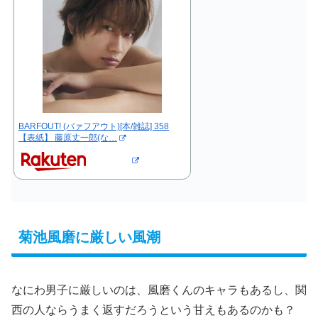
BARFOUT! (バァフアウト)[本/雑誌] 358
【表紙】 藤原丈一郎(な…
菊池風磨に厳しい風潮
なにわ男子に厳しいのは、風磨くんのキャラもあるし、関
西の人ならうまく返すだろうという甘えもあるのかも？