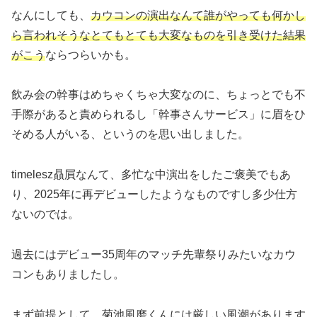
なんにしても、
カウコンの演出なんて
誰が
やっても
何かし
ら
言われそうな
とてもとても大変なものを引き受けた結果
がこう
ならつらいかも。
飲み会の幹事はめちゃくちゃ大変なのに、ちょっとでも不
手際があると責められるし「幹事さんサービス」に眉をひ
そめる人がいる、というのを思い出しました。
timelesz贔屓なんて、多忙な中演出をしたご褒美でもあ
り、2025年に再デビューしたようなものですし多少仕方
ないのでは。
過去にはデビュー35周年のマッチ先輩祭りみたいなカウ
コンもありましたし。
まず前提として、菊池風磨くんには厳しい風潮があります