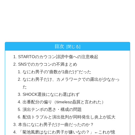
目次
STARTOのカウコン誹謗中傷への注意喚起
SNSでのカウコンの不満まとめ
なにわ男子の“曲数が1曲だけ”だった
なにわ男子だけ、カメラワークでの露出が少なかっ
た
SHOCK選抜になにわ選ばれず
出番配分の偏り（timelesz贔屓と言われた）
演出テンポの悪さ・構成の問題
配信トラブルと演出批判が同時発生し炎上が拡大
本当になにわ男子だけ一曲だったのか？
「菊池風磨はなにわ男子が嫌いなの？」←これが憶