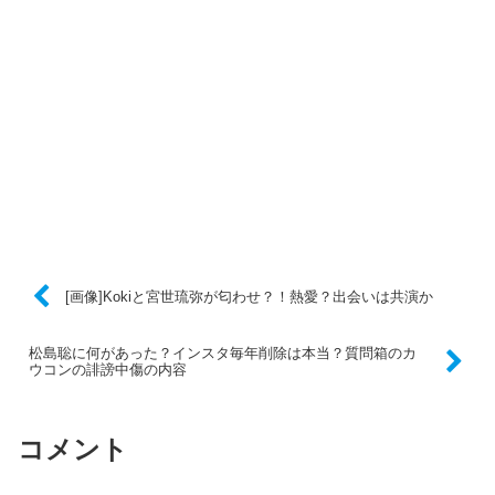
[画像]Kokiと宮世琉弥が匂わせ？！熱愛？出会いは共演か
松島聡に何があった？インスタ毎年削除は本当？質問箱のカ
ウコンの誹謗中傷の内容
コメント