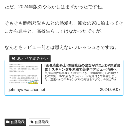
ただ、2024年版のやらかしはまずかったですね。
そもそも鶴嶋乃愛さんとの熱愛も、彼女の家に泊まってそ
こから通学と、高校生らしくはなかったですが。
なんともデビュー前とは思えないフレッシュさですね。
[画像流出炎上]佐藤龍我の彼女が浮気とDV気質暴
露！スキャンダル累積で美少年デビュー消滅へ
美少年の佐藤龍我くんの元カノが、佐藤龍我くんの複数人
との浮気、DV気質をプライベート写真付きで暴露しまし
た。過去4回のスキャンダルの内容もエグく、今回が5回め
となるスキャンダルにデビューが危ぶまれています。
johnnys-watcher.net
2024.09.07
佐藤龍我
佐藤龍我