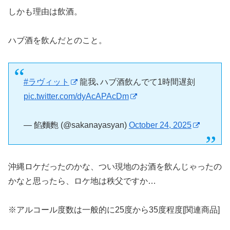
しかも理由は飲酒。
ハブ酒を飲んだとのこと。
#ラヴィット
龍我､ハブ酒飲んでて1時間遅刻
pic.twitter.com/dyAcAPAcDm
— 餡麵麭 (@sakanayasyan)
October 24, 2025
沖縄ロケだったのかな、つい現地のお酒を飲んじゃったの
かなと思ったら、ロケ地は秩父ですか…
※アルコール度数は一般的に25度から35度程度[関連商品]