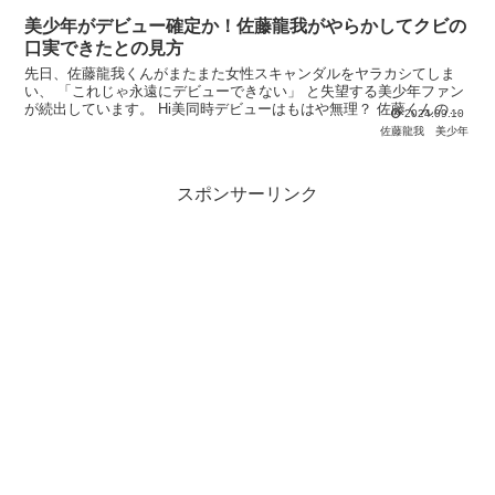
美少年がデビュー確定か！佐藤龍我がやらかしてクビの
口実できたとの見方
先日、佐藤龍我くんがまたまた女性スキャンダルをヤラカシてしま
い、 「これじゃ永遠にデビューできない」 と失望する美少年ファン
が続出しています。 Hi美同時デビューはもはや無理？ 佐藤くんの女
2024.09.10
性スキャンダル詳細はこちらでどうぞ。 過去には鶴嶋
佐藤龍我
美少年
スポンサーリンク