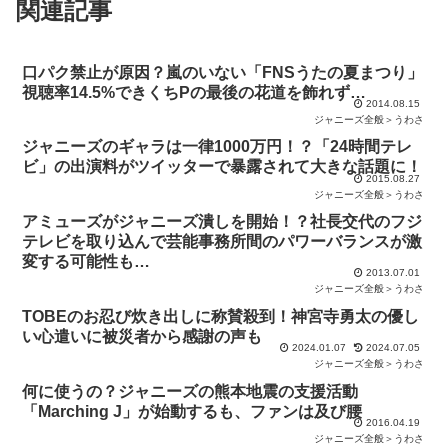
関連記事
口パク禁止が原因？嵐のいない「FNSうたの夏まつり」
視聴率14.5%できくちPの最後の花道を飾れず…
2014.08.15
ジャニーズ全般＞うわさ
ジャニーズのギャラは一律1000万円！？「24時間テレ
ビ」の出演料がツイッターで暴露されて大きな話題に！
2015.08.27
ジャニーズ全般＞うわさ
アミューズがジャニーズ潰しを開始！？社長交代のフジ
テレビを取り込んで芸能事務所間のパワーバランスが激
変する可能性も…
2013.07.01
ジャニーズ全般＞うわさ
TOBEのお忍び炊き出しに称賛殺到！神宮寺勇太の優し
い心遣いに被災者から感謝の声も
2024.01.07
2024.07.05
ジャニーズ全般＞うわさ
何に使うの？ジャニーズの熊本地震の支援活動
「Marching J」が始動するも、ファンは及び腰
2016.04.19
ジャニーズ全般＞うわさ