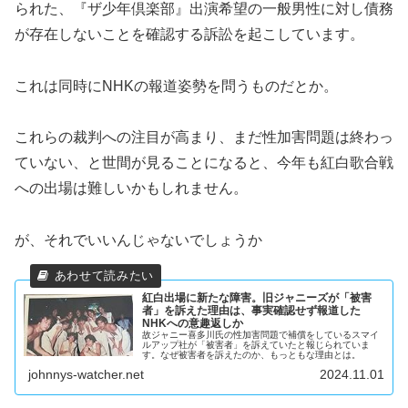
られた、『ザ少年倶楽部』出演希望の一般男性に対し債務
が存在しないことを確認する訴訟を起こしています。
これは同時にNHKの報道姿勢を問うものだとか。
これらの裁判への注目が高まり、まだ性加害問題は終わっ
ていない、と世間が見ることになると、今年も紅白歌合戦
への出場は難しいかもしれません。
が、それでいいんじゃないでしょうか
紅白出場に新たな障害。旧ジャニーズが「被害
者」を訴えた理由は、事実確認せず報道した
NHKへの意趣返しか
故ジャニー喜多川氏の性加害問題で補償をしているスマイ
ルアップ社が「被害者」を訴えていたと報じられていま
す。なぜ被害者を訴えたのか、もっともな理由とは。
johnnys-watcher.net
2024.11.01