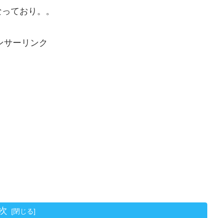
なっており。。
ンサーリンク
次