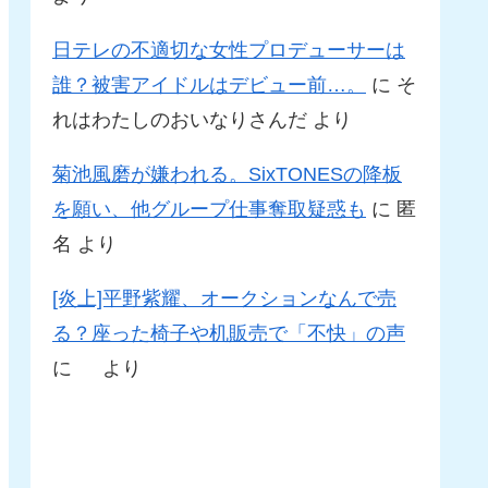
日テレの不適切な女性プロデューサーは
誰？被害アイドルはデビュー前…。
に
そ
れはわたしのおいなりさんだ
より
菊池風磨が嫌われる。SixTONESの降板
を願い、他グループ仕事奪取疑惑も
に
匿
名
より
[炎上]平野紫耀、オークションなんで売
る？座った椅子や机販売で「不快」の声
に
より