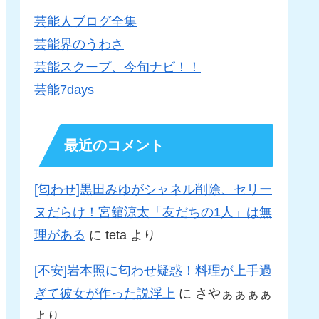
芸能人ブログ全集
芸能界のうわさ
芸能スクープ、今旬ナビ！！
芸能7days
最近のコメント
[匂わせ]黒田みゆがシャネル削除、セリー
ヌだらけ！宮舘涼太「友だちの1人」は無
理がある
に
teta
より
[不安]岩本照に匂わせ疑惑！料理が上手過
ぎて彼女が作った説浮上
に
さやぁぁぁぁ
より