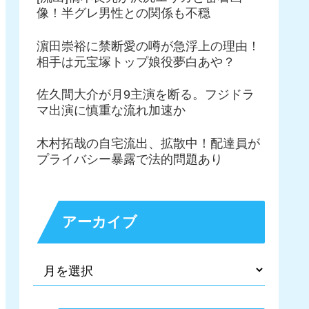
像！半グレ男性との関係も不穏
濵田崇裕に禁断愛の噂が急浮上の理由！
相手は元宝塚トップ娘役夢白あや？
佐久間大介が月9主演を断る。フジドラ
マ出演に慎重な流れ加速か
木村拓哉の自宅流出、拡散中！配達員が
プライバシー暴露で法的問題あり
アーカイブ