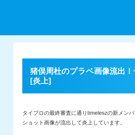
猪俣周杜のプラベ画像流出！一般
[炎上]
タイプロの最終審査に通りtimeleszの新
ショット画像が流出して炎上しています。