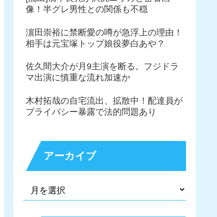
像！半グレ男性との関係も不穏
濵田崇裕に禁断愛の噂が急浮上の理由！
相手は元宝塚トップ娘役夢白あや？
佐久間大介が月9主演を断る。フジドラ
マ出演に慎重な流れ加速か
木村拓哉の自宅流出、拡散中！配達員が
プライバシー暴露で法的問題あり
アーカイブ