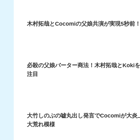
木村拓哉とCocomiの父娘共演が実現5秒前
必殺の父娘バーター商法！木村拓哉とKok
注目
大竹しのぶの嘘丸出し発言でCocomiが大
大荒れ模様