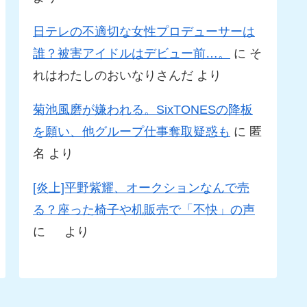
日テレの不適切な女性プロデューサーは
誰？被害アイドルはデビュー前…。
に
そ
れはわたしのおいなりさんだ
より
菊池風磨が嫌われる。SixTONESの降板
を願い、他グループ仕事奪取疑惑も
に
匿
名
より
[炎上]平野紫耀、オークションなんで売
る？座った椅子や机販売で「不快」の声
に
より