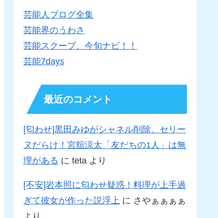
芸能人ブログ全集
芸能界のうわさ
芸能スクープ、今旬ナビ！！
芸能7days
最近のコメント
[匂わせ]黒田みゆがシャネル削除、セリー
ヌだらけ！宮舘涼太「友だちの1人」は無
理がある
に
teta
より
[不安]岩本照に匂わせ疑惑！料理が上手過
ぎて彼女が作った説浮上
に
さやぁぁぁぁ
より