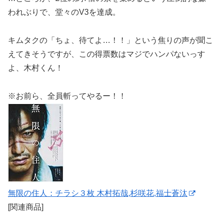
われぶりで、堂々のV3を達成。
キムタクの「ちょ、待てよ…！！」という焦りの声が聞こ
えてきそうですが、この得票数はマジでハンパないっす
よ、木村くん！
※お前ら、全員斬ってやるー！！
無限の住人：チラシ３枚 木村拓哉,杉咲花,福士蒼汰
[関連商品]