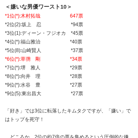
＜嫌いな男優ワースト10＞
*1位(*):木村拓哉 647票
*2位(2):坂上 忍 *94票
*3位(1):ディーン・フジオカ *45票
*4位(*):福山雅治 *40票
*5位(8):山崎賢人 *37票
*6位(*):草彅 剛 *34票
*7位(*):堺 雅人 *29票
*8位(*):向井 理 *28票
*9位(*):水谷 豊 *27票
*9位(5):東出昌大 *27票
「好き」では3位に転落したキムタクですが、「嫌い」で
はトップを死守！
…どころか、2位の約7倍の票を集めるという圧倒的な嫌