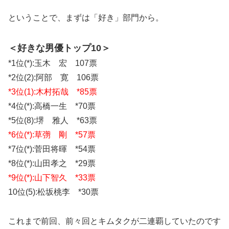
ということで、まずは「好き」部門から。
＜好きな男優トップ10＞
*1位(*):玉木 宏 107票
*2位(2):阿部 寛 106票
*3位(1):木村拓哉 *85票
*4位(*):高橋一生 *70票
*5位(8):堺 雅人 *63票
*6位(*):草彅 剛 *57票
*7位(*):菅田将暉 *54票
*8位(*):山田孝之 *29票
*9位(*):山下智久 *33票
10位(5):松坂桃李 *30票
これまで前回、前々回とキムタクが二連覇していたのです