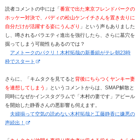
読者コメントの中には「
番宣で出た東京フレンドパークの
ホッケー対決で、バディの松山ケンイチさんを置き去りに
自分だけが活躍する姿にうんざり
」という声もありました
し、噂されるバラエティ進出を強行したら、さらに墓穴を
掘ってしまう可能性もあるのでは？
アメトークのパクリ！木村拓哉の新番組がテレ朝23時
枠でスタート
さらに、「キムタクを見てると
背後にちらつくヤンキー妻
を連想してしまう
」というコメントからは、SMAP解散と
同時になぜかインスタグラムで「木村の妻です」アピール
を開始した静香さんの悪影響も伺えます。
夫婦揃って空気の読めない木村拓哉と工藤静香に嫌悪の
声続出！