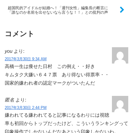
超国民的アイドルが結婚へ！「週刊女性」編集長の断言に
「誰なのか名前を出せないなら言うな！！」との批判の声
コメント
you
より:
2017年3月30日 9:34 AM
高橋一生は痩せた日村 この例え・・好き
キムタク大嫌い６４７票 あり得ない得票率・・
国家的嫌われ者の認定マークがついたんだ
匿名
より:
2017年3月30日 2:44 PM
嫌われてる嫌われてると記事になるわりには視聴
率も初回からトップだったけど、こういうランキングって
印象操作でしかないんだなあという印象しかないわ。