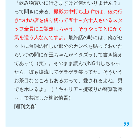
『飲み物買いに行きますけど何かいりません？』
って聞きに来る。
撮影の中打ち上げでは、彼の行
きつけの店を借り切って五十～六十人もいるスタ
ッフ全員にご馳走しちゃう。そうやってとにかく
気を遣う人なんですよ。
最終話の時には、俺がセ
ットに台詞の怪しい部分のカンペを貼っておいた
らいつの間にか玉ちゃんがイタズラして書き換え
てあって（笑）。そのまま読んでNG出しちゃっ
たら、彼も涙流してゲラゲラ笑ってた。そういう
お茶目なところもあるのって、愛されるよね。男
でもホレるよ」（「キャリア～掟破りの警察署長
～」で共演した柳沢慎吾）
[週刊文春]