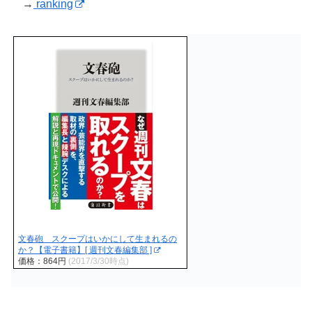
→
ranking
文春砲 スクープはいかにして生まれるの
か？【電子書籍】[ 週刊文春編集部 ]
価格：864円
(2017/3/30時点)