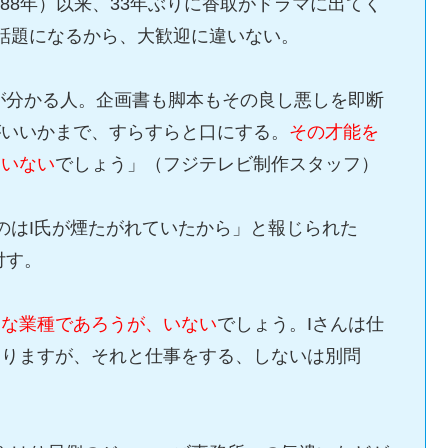
988年）以来、33年ぶりに香取がドラマに出てく
話題になるから、大歓迎に違いない。
が分かる人。企画書も脚本もその良し悪しを即断
がいいかまで、すらすらと口にする。
その才能を
にいない
でしょう」（フジテレビ制作スタッフ）
のはI氏が煙たがれていたから」と報じられた
付す。
んな業種であろうが、いない
でしょう。Iさんは仕
ありますが、それと仕事をする、しないは別問