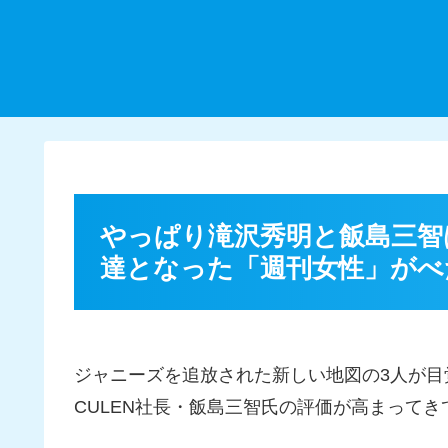
やっぱり滝沢秀明と飯島三智
達となった「週刊女性」がべ
ジャニーズを追放された新しい地図の3人が目
CULEN社長・飯島三智氏の評価が高まって