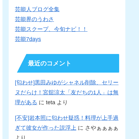
芸能人ブログ全集
芸能界のうわさ
芸能スクープ、今旬ナビ！！
芸能7days
最近のコメント
[匂わせ]黒田みゆがシャネル削除、セリー
ヌだらけ！宮舘涼太「友だちの1人」は無
理がある
に
teta
より
[不安]岩本照に匂わせ疑惑！料理が上手過
ぎて彼女が作った説浮上
に
さやぁぁぁぁ
より