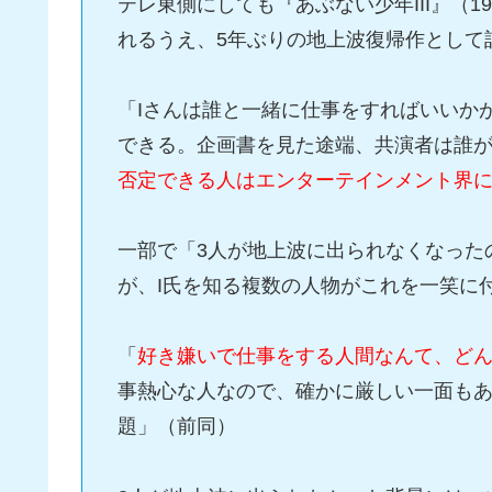
テレ東側にしても『あぶない少年III』（1
れるうえ、5年ぶりの地上波復帰作として
「Iさんは誰と一緒に仕事をすればいいか
できる。企画書を見た途端、共演者は誰
否定できる人はエンターテインメント界
一部で「3人が地上波に出られなくなった
が、I氏を知る複数の人物がこれを一笑に
「
好き嫌いで仕事をする人間なんて、ど
事熱心な人なので、確かに厳しい一面も
題」（前同）