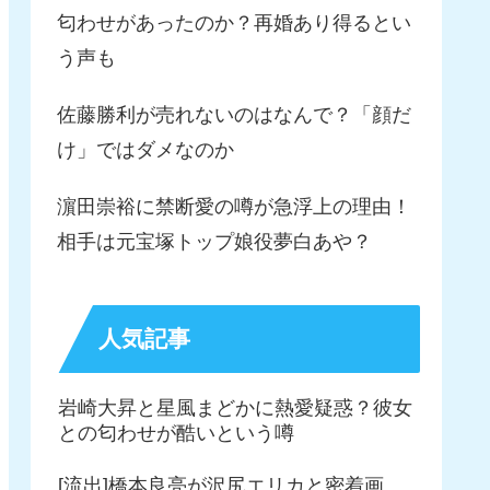
匂わせがあったのか？再婚あり得るとい
う声も
佐藤勝利が売れないのはなんで？「顔だ
け」ではダメなのか
濵田崇裕に禁断愛の噂が急浮上の理由！
相手は元宝塚トップ娘役夢白あや？
人気記事
岩崎大昇と星風まどかに熱愛疑惑？彼女
との匂わせが酷いという噂
[流出]橋本良亮が沢尻エリカと密着画