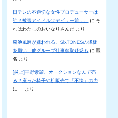
日テレの不適切な女性プロデューサーは
誰？被害アイドルはデビュー前…。
に
そ
れはわたしのおいなりさんだ
より
菊池風磨が嫌われる。SixTONESの降板
を願い、他グループ仕事奪取疑惑も
に
匿
名
より
[炎上]平野紫耀、オークションなんで売
る？座った椅子や机販売で「不快」の声
に
より