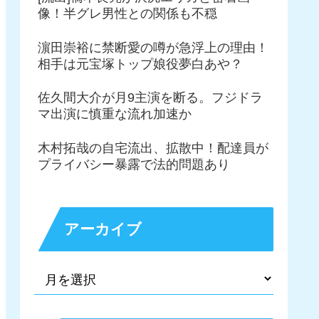
像！半グレ男性との関係も不穏
濵田崇裕に禁断愛の噂が急浮上の理由！
相手は元宝塚トップ娘役夢白あや？
佐久間大介が月9主演を断る。フジドラ
マ出演に慎重な流れ加速か
木村拓哉の自宅流出、拡散中！配達員が
プライバシー暴露で法的問題あり
アーカイブ