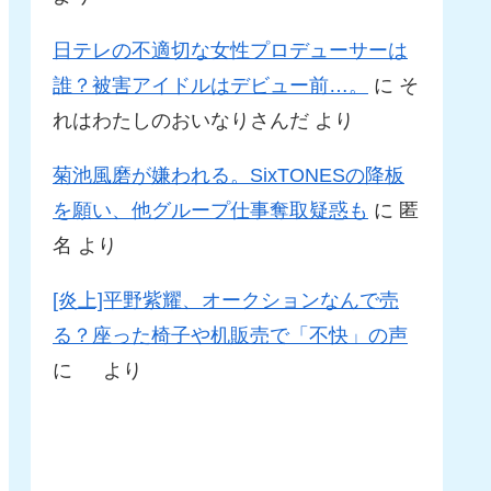
日テレの不適切な女性プロデューサーは
誰？被害アイドルはデビュー前…。
に
そ
れはわたしのおいなりさんだ
より
菊池風磨が嫌われる。SixTONESの降板
を願い、他グループ仕事奪取疑惑も
に
匿
名
より
[炎上]平野紫耀、オークションなんで売
る？座った椅子や机販売で「不快」の声
に
より