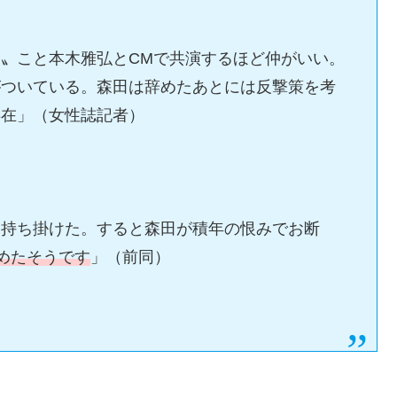
〟こと本木雅弘とCMで共演するほど仲がいい。
がついている。森田は辞めたあとには反撃策を考
存在」（女性誌記者）
を持ち掛けた。すると森田が積年の恨みでお断
めたそうです
」（前同）