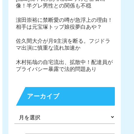
像！半グレ男性との関係も不穏
濵田崇裕に禁断愛の噂が急浮上の理由！
相手は元宝塚トップ娘役夢白あや？
佐久間大介が月9主演を断る。フジドラ
マ出演に慎重な流れ加速か
木村拓哉の自宅流出、拡散中！配達員が
プライバシー暴露で法的問題あり
アーカイブ