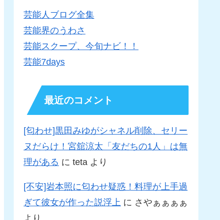
芸能人ブログ全集
芸能界のうわさ
芸能スクープ、今旬ナビ！！
芸能7days
最近のコメント
[匂わせ]黒田みゆがシャネル削除、セリー
ヌだらけ！宮舘涼太「友だちの1人」は無
理がある
に
teta
より
[不安]岩本照に匂わせ疑惑！料理が上手過
ぎて彼女が作った説浮上
に
さやぁぁぁぁ
より