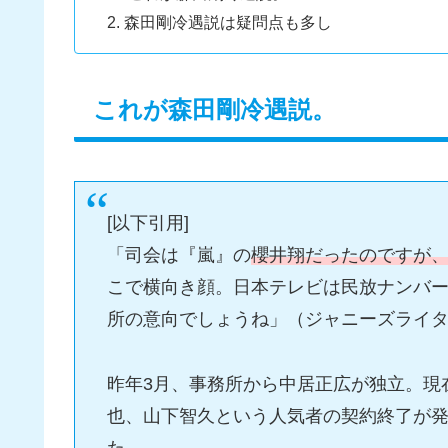
森田剛冷遇説は疑問点も多し
これが森田剛冷遇説。
[以下引用]
「司会は『嵐』の
櫻井翔だったのですが
こで横向き顔。日本テレビは民放ナンバ
所の意向でしょうね」（ジャニーズライ
昨年3月、事務所から中居正広が独立。現
也、山下智久という人気者の契約終了が
た。