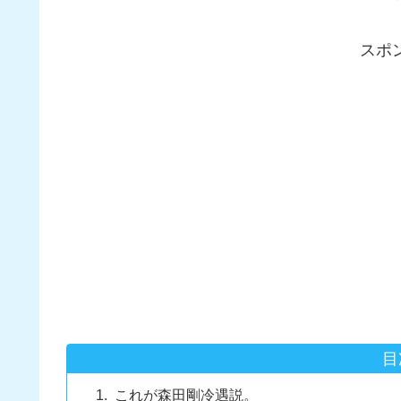
スポ
目
これが森田剛冷遇説。