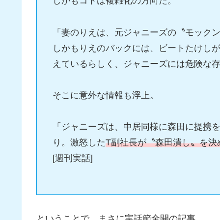
しかもコトは複雑化の方向だ。
「妻のりえは、元ジャニーズの〝モックン
しかもりえのバックには、ビートたけし
えているらしく、ジャニーズには危険な
そこに意外な情報も浮上。
「ジャニーズは、中居同様に森田に提携
り。激怒した
T副社長が〝森田潰し〟を決
[週刊実話]
ということで、まさに実話節全開の記事。