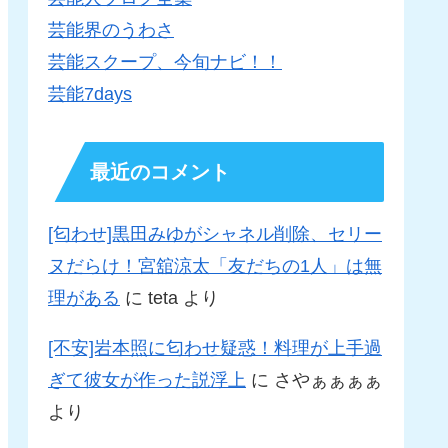
芸能界のうわさ
芸能スクープ、今旬ナビ！！
芸能7days
最近のコメント
[匂わせ]黒田みゆがシャネル削除、セリー
ヌだらけ！宮舘涼太「友だちの1人」は無
理がある
に
teta
より
[不安]岩本照に匂わせ疑惑！料理が上手過
ぎて彼女が作った説浮上
に
さやぁぁぁぁ
より