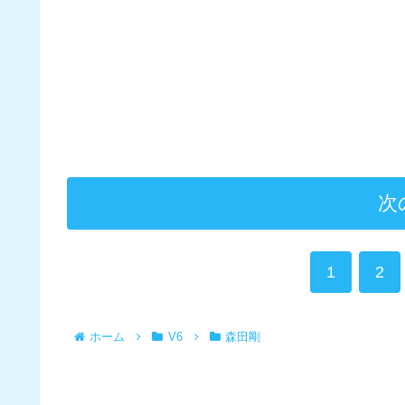
次
1
2
ホーム
V6
森田剛