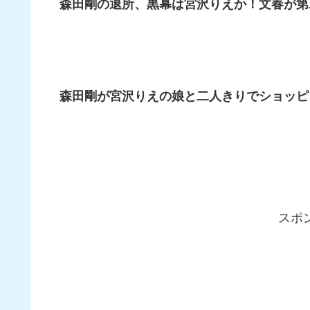
森田剛の退所、黒幕は宮沢りえか！文春が第
森田剛が宮沢りえの娘と二人きりでショッピ
スポ