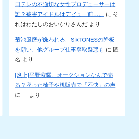
日テレの不適切な女性プロデューサーは
誰？被害アイドルはデビュー前…。
に
そ
れはわたしのおいなりさんだ
より
菊池風磨が嫌われる。SixTONESの降板
を願い、他グループ仕事奪取疑惑も
に
匿
名
より
[炎上]平野紫耀、オークションなんで売
る？座った椅子や机販売で「不快」の声
に
より