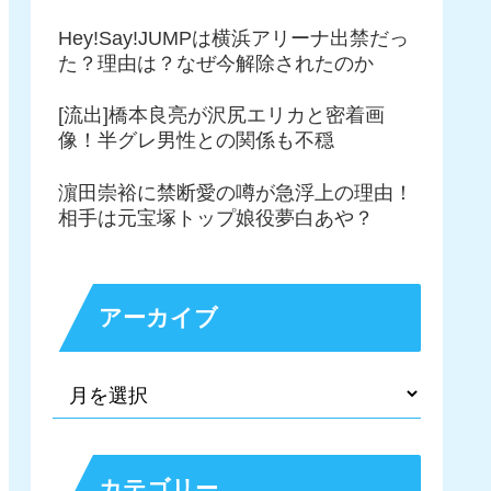
Hey!Say!JUMPは横浜アリーナ出禁だっ
た？理由は？なぜ今解除されたのか
[流出]橋本良亮が沢尻エリカと密着画
像！半グレ男性との関係も不穏
濵田崇裕に禁断愛の噂が急浮上の理由！
相手は元宝塚トップ娘役夢白あや？
アーカイブ
カテゴリー