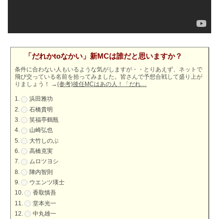
「だれかtoなかい」新MCは誰だと思いますか？
条件に合わない人もいるような気がしますが・・とりあえず、ネットで
飛び交っている名前を拾ってみました。皆さんで予想合戦して盛り上が
りましょう！
→
(参考)後任MCはあの人！「だれ…
浜田雅功
石橋貴明
笑福亭鶴瓶
山崎弘也
大竹しのぶ
高橋克実
ムロツヨシ
陣内智則
ウエンツ瑛士
香取慎吾
堂本光一
中丸雄一