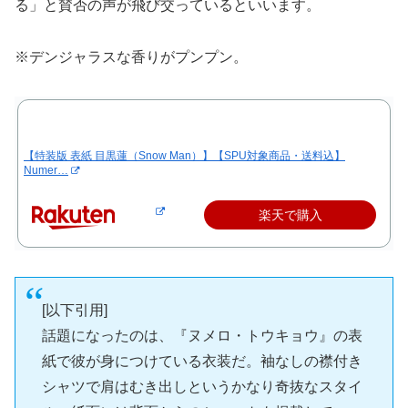
る」と賛否の声が飛び交っているといいます。
※デンジャラスな香りがプンプン。
【特装版 表紙 目黒蓮（Snow Man）】【SPU対象商品・送料込】
Numer…
楽天で購入
[以下引用]
話題になったのは、『ヌメロ・トウキョウ』の表
紙で彼が身につけている衣装だ。袖なしの襟付き
シャツで肩はむき出しというかなり奇抜なスタイ