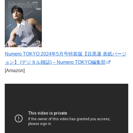
Numero TOKYO 2024年5月号特装版【目黒蓮 表紙バージ
ョン】 (デジタル雑誌) – Numero TOKYO編集部
[Amazon]