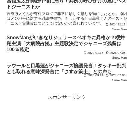
宮舘涼太が誹謗中傷に怒り！異例の呼びかけの裏にベス
トジーニストか
宮舘涼太くんが有料ブログで非常に珍しく怒りを顕にしたとか。原因
はメンバーに対する誹謗中傷で、もしかすると目黒蓮くんのベストジ
ーニスト賞受賞についてではないかと言われています。
2024.11.19
Snow Man
SnowManがいきなりジュリースペオキに昇格か？櫻井
翔主演「大病院占拠」主題歌決定でジャニーズ残留は
100％確定
2023.01.15
2024.07.05
Snow Man
ラウールと目黒蓮がジャニーズ擁護発言！タッキー批判
とも取れる意味深発言に「さすが策士」との声も
2023.09.21
2024.07.05
Snow Man
スポンサーリンク