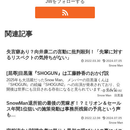
JWをフォローする
関連記事
失言癖あり？向井康二の言動に批判殺到！「先輩に対す
るリスペクトの気持ちがない」
2022.03.30
2024.07.05
Snow Man
[屈辱]目黒蓮『SHOGUN』は工藤静香のおかげ説
2025年も大活躍だったSnow Man。 メンバーの目黒蓮くんは
『SHOGUN』の続編『SHOGUN2』への出演が発表されており、公
開後は世界にも注目される存在になると見られています。 そんな
2025.12.02
中、女性自身が「目黒蓮の『SHOGUN2』出演
Snow Man
目黒蓮
SnowMan退所前の最後の荒稼ぎ！？ミリオン＆セール
ス年間1位狙いの施策発動は事務所残留の予兆という声
も…
2022.12.06
2024.07.05
Snow Man