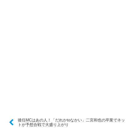
後任MCはあの人！「だれかtoなかい」二宮和也の卒業でネッ
トが予想合戦で大盛り上がり