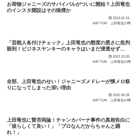
お荷物ジャニーズのサバイバルがついに開始？上田竜也
のインスタ開設はその狼煙か
2023.02.15
KAT-TUN
上田竜也の噂
「芸能人各付けチェック」上田竜也の態度の悪さに批判
殺到！ビジネスヤンキーのキャラはいまだ浸透せず…
2022.10.05
KAT-TUN
上田竜也の噂
全部、上田竜也のせい！ジャニーズメドレーが懐メロ祭
りになってしまった深い理由
2022.06.28
KAT-TUN
上田竜也の噂
上田竜也に賛否両論！チャンカパーナ事件の真相告白に
「彼らしくて良い！」「プロなんだからちゃんと踊
れ！」