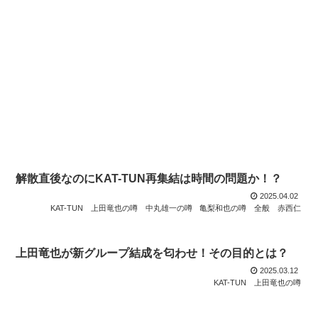
解散直後なのにKAT-TUN再集結は時間の問題か！？
2025.04.02
KAT-TUN
上田竜也の噂
中丸雄一の噂
亀梨和也の噂
全般
赤西仁
上田竜也が新グループ結成を匂わせ！その目的とは？
2025.03.12
KAT-TUN
上田竜也の噂