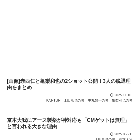
[画像]赤西仁と亀梨和也の2ショット公開！3人の脱退理
由をまとめ
2025.11.10
KAT-TUN
上田竜也の噂
中丸雄一の噂
亀梨和也の噂
京本大我にアース製薬が神対応も「CMゲットは無理」
と言われる大きな理由
2025.05.21
上田竜也の噂
京本大我