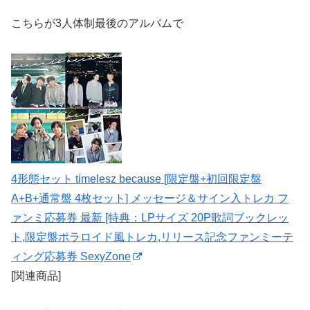
こちらが3人体制最後のアルバムで
4形態セット timelesz because [限定盤+初回限定盤
A+B+通常盤 4枚セット] メッセージ＆サイン入トレカ フ
ァンミ応募券 最新 [特典：LPサイズ 20P歌詞ブックレッ
ト,限定盤ポラロイド風トレカ,リリース記念ファンミーテ
ィング応募券 SexyZone
[関連商品]