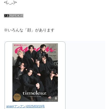
<(｡_｡)>
※いろんな「顔」があります
anan(アンアン)2025/03/19号