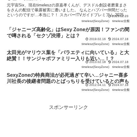
元宇宙Six、現在timeleszの原嘉孝くんが、デスドル創設者磨童まさ
をさんの配信で暴露被害に遭いました。 なんとハプバー仲間だった
というのですが…本当に？！ スカパー!TVガイドプレミアム 2025年
2025.12.23
12月号 【表紙】 原嘉孝... デ
timelesz(SexyZone)
timelesz全般
「ジャニーズ高齢化」はSexy Zoneが原因！ファンの間
で噂される「セクゾ渋滞」とは？
2019.02.16
2024.07.18
timelesz(SexyZone)
timelesz全般
太田光がマリウス葉を「バラエティに向いている」と大
絶賛！！サンジャポファミリー入りも近い…！？
2013.02.18
2024.07.18
timelesz(SexyZone)
timelesz全般
SexyZoneの特典商法が必死過ぎて辛い…ジャニー喜多
川社長の後継者問題のとばっちりを受けているとの声も
2012.04.11
2024.07.18
timelesz(SexyZone)
timelesz全般
スポンサーリンク