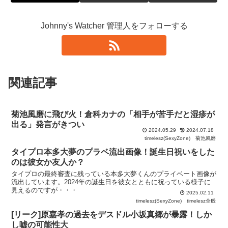
Johnny's Watcher 管理人をフォローする
関連記事
菊池風磨に飛び火！倉科カナの「相手が苦手だと湿疹が
出る」発言がきつい
2024.05.29
2024.07.18
timelesz(SexyZone)
菊池風磨
タイプロ本多大夢のプラベ流出画像！誕生日祝いをした
のは彼女か友人か？
タイプロの最終審査に残っている本多大夢くんのプライベート画像が
流出しています。2024年の誕生日を彼女とともに祝っている様子に
見えるのですが・・・
2025.02.11
timelesz(SexyZone)
timelesz全般
[リーク]原嘉孝の過去をデスドル小坂真郷が暴露！しか
し嘘の可能性大