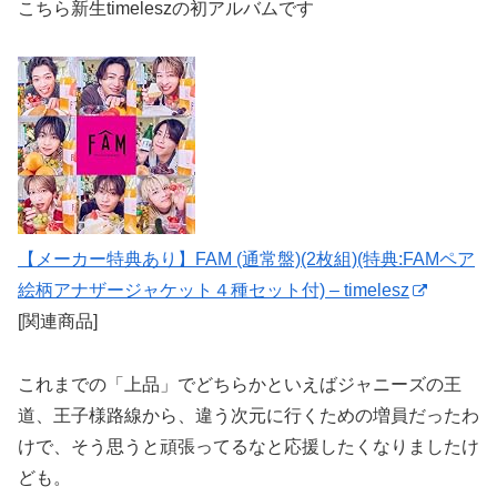
こちら新生timeleszの初アルバムです
【メーカー特典あり】FAM (通常盤)(2枚組)(特典:FAMペア
絵柄アナザージャケット４種セット付) – timelesz
[関連商品]
これまでの「上品」でどちらかといえばジャニーズの王
道、王子様路線から、違う次元に行くための増員だったわ
けで、そう思うと頑張ってるなと応援したくなりましたけ
ども。