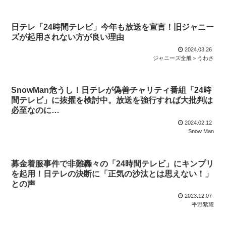
日テレ「24時間テレビ」今年も放送を宣言！旧ジャニー
ズが起用されない方が良い理由
2024.03.26
ジャニーズ全般＞うわさ
SnowMan危うし！日テレが偽善チャリティ番組「24時
間テレビ」に抜擢を検討中。放送を強行すれば大批判は
必至なのに…
2024.02.12
Snow Man
募金着服事件で非難轟々の「24時間テレビ」にキンプリ
を起用！日テレの決断に「正気の沙汰とは思えない！」
との声
2023.12.07
平野紫耀